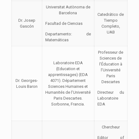
Universitat Autònoma de
Barcelona
Catedrático de
Dr. Josep
Tiempo
Facultad de Ciencias
Gascón
Completo,
UAB
Departamento: de
Matemáticas
Professeur de
Sciences de
Laboratoire EDA
l’Éducation à
(Education et
l’Université
apprentissages) (EDA
Paris
Dr. Georges-
4071). Département
Descartes
Louis Baron
Sciences Humaines et
Humanités de l’Université
Directeur du
Paris Descartes.
Laboratoire
Sorbonne, Francia.
EDA
Chercheur
Editor of