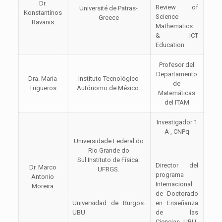
Dr.
Review of
Université de Patras-
Konstantinos
Science
Greece
Ravanis
Mathematics
& ICT
Education
Profesor del
Departamento
Dra. Maria
Instituto Tecnológico
de
Trigueros
Autónomo de México.
Matemáticas
del ITAM
Investigador 1
A , CNPq
Universidade Federal do
Rio Grande do
Sul.Instituto de Física.
Director del
Dr. Marco
UFRGS.
programa
Antonio
Internacional
Moreira
de Doctorado
Universidad de Burgos.
en Enseñanza
UBU
de las
Ciencias. UBU-