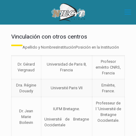
Vinculación con otros centros
Apellido y NombresInstituciónPosición en la Institución
Profesor
Dr. Gérard
Universidad de Paris 8,
emérito CNRS,
Vergnaud
Francia
Francia
Dra. Régine
Emérite,
Université Paris VII
Douady
France.
Professeur de
IUFM Bretagne.
l ‘Université de
Dr. Jean
Bretagne
Marie
Université de Bretagne
Occidentale.
Boilevin
Occidentale